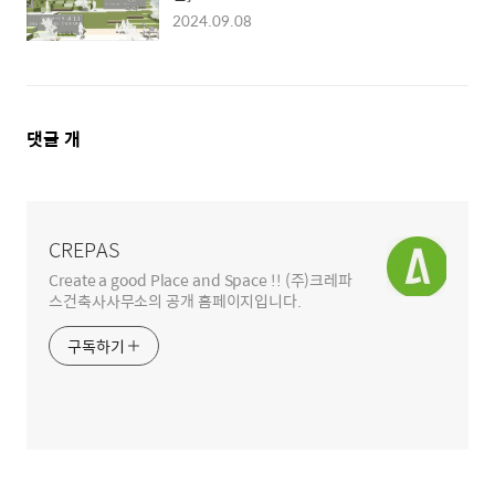
2024.09.08
댓
댓글
개
글
영
역
CREPAS
Create a good Place and Space !! (주)크레파
스건축사사무소의 공개 홈페이지입니다.
구독하기