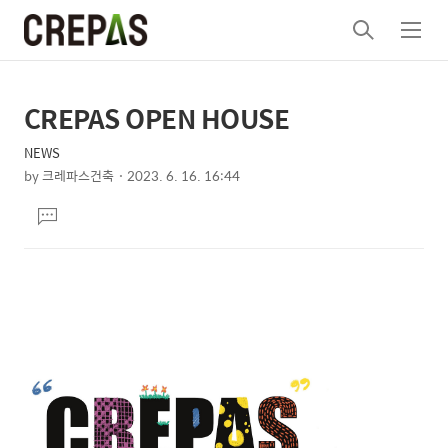
검
메
색
뉴
CREPAS OPEN HOUSE
상
본
문
세
NEWS
제
컨
by
크레파스건축
2023. 6. 16. 16:44
목
본
텐
댓
문
츠
글
달
기