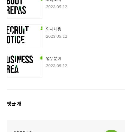
2023.05.12
인재채용
2023.05.12
업무분야
2023.05.12
댓
댓글
개
글
영
역