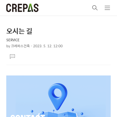
검
메
색
뉴
오시는 길
상
본
문
세
SERVICE
제
컨
by
크레파스건축
2023. 5. 12. 12:00
목
본
텐
댓
문
츠
글
달
기