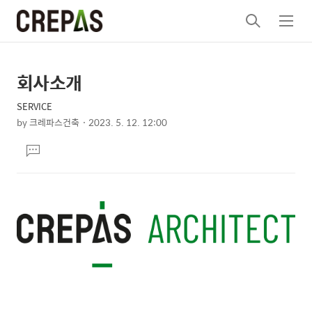
검
메
색
뉴
회사소개
상
본
문
세
SERVICE
제
컨
by
크레파스건축
2023. 5. 12. 12:00
목
본
텐
댓
문
츠
글
달
기