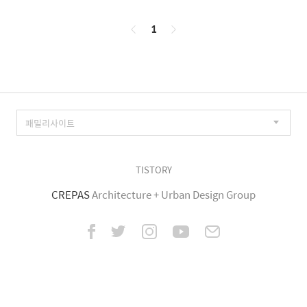
페
1
이
징
TISTORY
CREPAS
Architecture + Urban Design Group