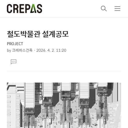
검
메
색
뉴
철도박물관 설계공모
상
본
문
세
PROJECT
제
컨
by
크레파스건축
2026. 4. 2. 11:20
목
본
텐
댓
문
츠
글
달
기