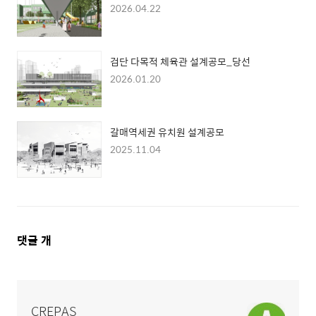
2026.04.22
검단 다목적 체육관 설계공모_당선
2026.01.20
갈매역세권 유치원 설계공모
2025.11.04
댓
댓글
개
글
영
역
CREPAS